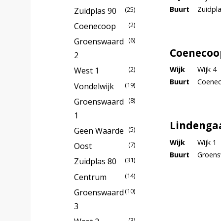
Buurt
Zuidpl
(25)
Zuidplas 90
(2)
Coenecoop
(6)
Groenswaard
Coenecoo
2
Wijk
Wijk 4
(2)
West 1
Buurt
Coene
(19)
Vondelwijk
(8)
Groenswaard
1
Lindenga
(5)
Geen Waarde
Wijk
Wijk 1
(7)
Oost
Buurt
Groens
(31)
Zuidplas 80
(14)
Centrum
(10)
Groenswaard
3
(3)