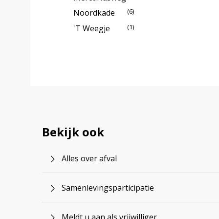
(6)
Noordkade
(1)
't Weegje
Bekijk ook
Alles over afval
Samenlevingsparticipatie
Meldt u aan als vrijwilliger