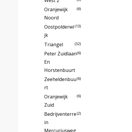
West 2
(6)
Oranjewijk
Noord
(13)
Oostpolderwi
Jk
(32)
Triangel
(6)
Peter Zuidlaan
En
Horstenbuurt
(6)
Zeeheldenbuu
Rt
(6)
Oranjewijk
Zuid
(2)
Bedrijventerre
In
Mercuriusweg