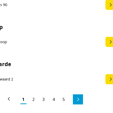
as 90
p
coop
arde
waard 2
1
2
3
4
5
Vorige
(huidig)
Volgende