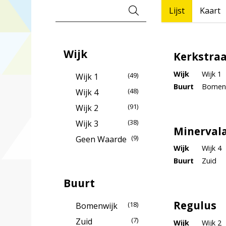
Verfijn je resultaat
Als er zoekresultate
Filter
Lijst
Kaart
Wijk
Kerkstra
Wijk
Wijk 1
(49)
Wijk 1
Buurt
Bomen
(48)
Wijk 4
(91)
Wijk 2
(38)
Wijk 3
Minerval
(9)
Geen Waarde
Wijk
Wijk 4
Buurt
Zuid
Buurt
Regulus
(18)
Bomenwijk
(7)
Zuid
Wijk
Wijk 2