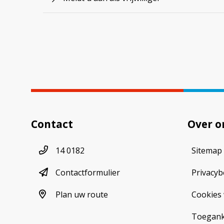
Contact
Over o
Telefoonnummer
14 0182
Sitemap
contactformulier
Contactformulier
Privacyb
plan uw route
Plan uw route
Cookies 
Toeganke