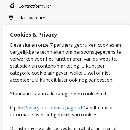
contactformulier
Contactformulier
plan uw route
Plan uw route
Cookies & Privacy
Over onze website
Deze site en onze 7 partners gebruiken cookies en
vergelijkbare technieken om persoonsgegevens te
Sitemap
verwerken voor het functioneren van de website,
statistiek en content/marketing. U kunt per
Privacybeleid en cookies
categorie cookie aangeven welke u wel of niet
Cookies wijzigen
accepteert. U kunt dit later ook nog aanpassen.
Toegankelijkheidsverklaring
Standaard staan alle categorieën cookies uit.
Ga naar de pagina
Op de
Privacy en cookies pagina
vindt u meer
informatie over het gebruik van cookies.
Vacatures
De instellingen van de cookies kunt u altijd aanpassen of