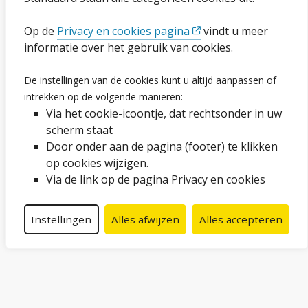
Ga naar de pagina
Op de
Privacy en cookies pagina
vindt u meer
informatie over het gebruik van cookies.
Vacatures
De instellingen van de cookies kunt u altijd aanpassen of
intrekken op de volgende manieren:
Proclaimer en copyright
Via het cookie-icoontje, dat rechtsonder in uw
Webarchief
scherm staat
Door onder aan de pagina (footer) te klikken
op cookies wijzigen.
Volg ons op social media
Via de link op de pagina Privacy en cookies
Facebook
LinkedIn
Instagram
YouTube
Instellingen
Alles afwijzen
Alles accepteren