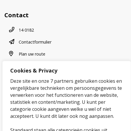
Contact
Telefoonnummer
14 0182
contactformulier
Contactformulier
plan uw route
Plan uw route
Cookies & Privacy
Over onze website
Deze site en onze 7 partners gebruiken cookies en
vergelijkbare technieken om persoonsgegevens te
Sitemap
verwerken voor het functioneren van de website,
statistiek en content/marketing. U kunt per
Privacybeleid en cookies
categorie cookie aangeven welke u wel of niet
Cookies wijzigen
accepteert. U kunt dit later ook nog aanpassen.
Toegankelijkheidsverklaring
Standaard staan alle categorieën cookies uit.