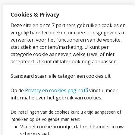
Cookies & Privacy
Over onze website
Deze site en onze 7 partners gebruiken cookies en
vergelijkbare technieken om persoonsgegevens te
Sitemap
verwerken voor het functioneren van de website,
statistiek en content/marketing. U kunt per
Privacybeleid en cookies
categorie cookie aangeven welke u wel of niet
Cookies wijzigen
accepteert. U kunt dit later ook nog aanpassen.
Toegankelijkheidsverklaring
Standaard staan alle categorieën cookies uit.
Op de
Privacy en cookies pagina
vindt u meer
Ga naar de pagina
informatie over het gebruik van cookies.
Vacatures
De instellingen van de cookies kunt u altijd aanpassen of
intrekken op de volgende manieren:
Proclaimer en copyright
Via het cookie-icoontje, dat rechtsonder in uw
Webarchief
scherm staat