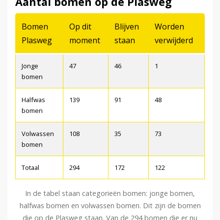
Aantal bomen op de Plasweg
Bomen
Op dit
Blijven
Worden
Plasweg
moment
staan
verwijderd
Jonge
47
46
1
bomen
Halfwas
139
91
48
bomen
Volwassen
108
35
73
bomen
Totaal
294
172
122
In de tabel staan categorieën bomen: jonge bomen,
halfwas bomen en volwassen bomen. Dit zijn de bomen
die op de Plasweg staan. Van de 294 bomen die er nu