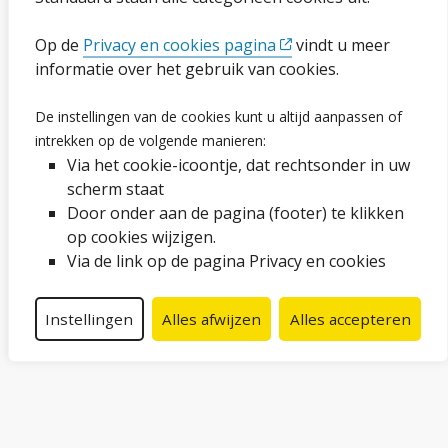
Op de
Privacy en cookies pagina
vindt u meer
Ga naar de pagina
informatie over het gebruik van cookies.
Vacatures
De instellingen van de cookies kunt u altijd aanpassen of
intrekken op de volgende manieren:
Proclaimer en copyright
Via het cookie-icoontje, dat rechtsonder in uw
Webarchief
scherm staat
Door onder aan de pagina (footer) te klikken
op cookies wijzigen.
Volg ons op social media
Via de link op de pagina Privacy en cookies
Facebook
LinkedIn
Instagram
YouTube
Instellingen
Alles afwijzen
Alles accepteren