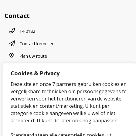
Contact
Telefoonnummer
14 0182
contactformulier
Contactformulier
plan uw route
Plan uw route
Cookies & Privacy
Over onze website
Deze site en onze 7 partners gebruiken cookies en
vergelijkbare technieken om persoonsgegevens te
Sitemap
verwerken voor het functioneren van de website,
statistiek en content/marketing. U kunt per
Privacybeleid en cookies
categorie cookie aangeven welke u wel of niet
Cookies wijzigen
accepteert. U kunt dit later ook nog aanpassen.
Toegankelijkheidsverklaring
Standaard staan alle categorieën cookies uit.