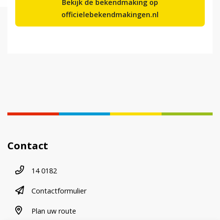
Bekijk de bekendmaking op
officielebekendmakingen.nl
Contact
Telefoonnummer
14 0182
contactformulier
Contactformulier
plan uw route
Plan uw route