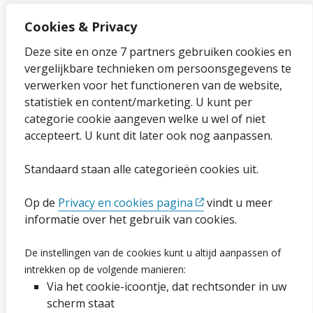
Cookies & Privacy
Over onze website
Deze site en onze 7 partners gebruiken cookies en
vergelijkbare technieken om persoonsgegevens te
Sitemap
verwerken voor het functioneren van de website,
statistiek en content/marketing. U kunt per
Privacybeleid en cookies
categorie cookie aangeven welke u wel of niet
Cookies wijzigen
accepteert. U kunt dit later ook nog aanpassen.
Toegankelijkheidsverklaring
Standaard staan alle categorieën cookies uit.
Ga naar de pagina
Op de
Privacy en cookies pagina
vindt u meer
informatie over het gebruik van cookies.
Vacatures
De instellingen van de cookies kunt u altijd aanpassen of
intrekken op de volgende manieren:
Proclaimer en copyright
Via het cookie-icoontje, dat rechtsonder in uw
Webarchief
scherm staat