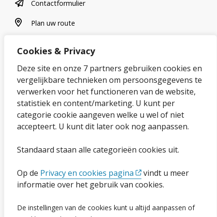
contactformulier
Contactformulier
plan uw route
Plan uw route
Cookies & Privacy
Over onze website
Deze site en onze 7 partners gebruiken cookies en
vergelijkbare technieken om persoonsgegevens te
Sitemap
verwerken voor het functioneren van de website,
statistiek en content/marketing. U kunt per
Privacybeleid en cookies
categorie cookie aangeven welke u wel of niet
Cookies wijzigen
accepteert. U kunt dit later ook nog aanpassen.
Toegankelijkheidsverklaring
Standaard staan alle categorieën cookies uit.
Ga naar de pagina
Op de
Privacy en cookies pagina
vindt u meer
informatie over het gebruik van cookies.
Vacatures
De instellingen van de cookies kunt u altijd aanpassen of