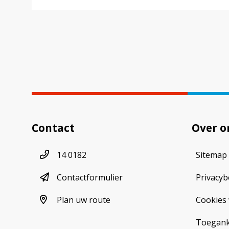
Contact
Over o
Telefoonnummer
14 0182
Sitemap
contactformulier
Contactformulier
Privacyb
plan uw route
Plan uw route
Cookies 
Toeganke