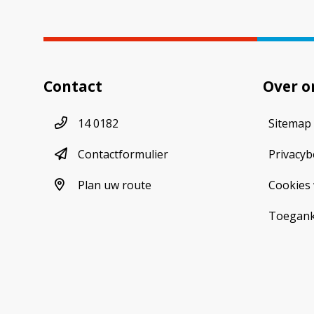
Contact
Over o
Telefoonnummer
14 0182
Sitemap
contactformulier
Contactformulier
Privacyb
plan uw route
Plan uw route
Cookies 
Toeganke