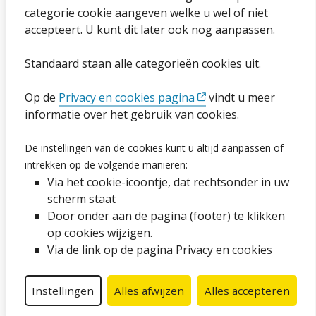
categorie cookie aangeven welke u wel of niet
Cookies wijzigen
accepteert. U kunt dit later ook nog aanpassen.
Toegankelijkheidsverklaring
Standaard staan alle categorieën cookies uit.
Ga naar de pagina
Op de
Privacy en cookies pagina
vindt u meer
informatie over het gebruik van cookies.
Vacatures
De instellingen van de cookies kunt u altijd aanpassen of
intrekken op de volgende manieren:
Proclaimer en copyright
Via het cookie-icoontje, dat rechtsonder in uw
Webarchief
scherm staat
Door onder aan de pagina (footer) te klikken
op cookies wijzigen.
Volg ons op social media
Via de link op de pagina Privacy en cookies
Facebook
LinkedIn
Instagram
YouTube
Instellingen
Alles afwijzen
Alles accepteren