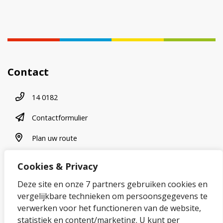
Contact
Telefoonnummer
14 0182
contactformulier
Contactformulier
plan uw route
Plan uw route
Cookies & Privacy
Over onze website
Deze site en onze 7 partners gebruiken cookies en
vergelijkbare technieken om persoonsgegevens te
Sitemap
verwerken voor het functioneren van de website,
statistiek en content/marketing. U kunt per
Privacybeleid en cookies