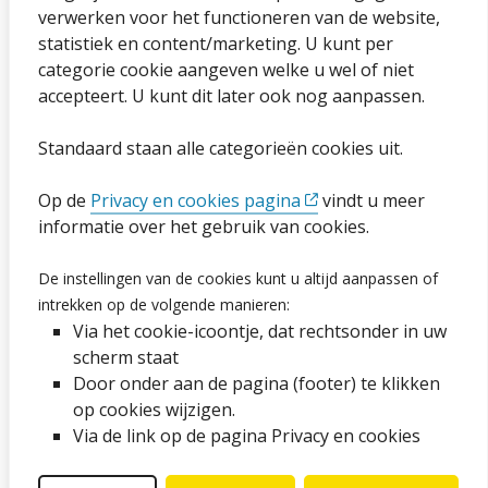
verwerken voor het functioneren van de website,
statistiek en content/marketing. U kunt per
Privacybeleid en cookies
categorie cookie aangeven welke u wel of niet
Cookies wijzigen
accepteert. U kunt dit later ook nog aanpassen.
Toegankelijkheidsverklaring
Standaard staan alle categorieën cookies uit.
Ga naar de pagina
Op de
Privacy en cookies pagina
vindt u meer
informatie over het gebruik van cookies.
Vacatures
De instellingen van de cookies kunt u altijd aanpassen of
intrekken op de volgende manieren:
Proclaimer en copyright
Via het cookie-icoontje, dat rechtsonder in uw
Webarchief
scherm staat
Door onder aan de pagina (footer) te klikken
op cookies wijzigen.
Volg ons op social media
Via de link op de pagina Privacy en cookies
Facebook
LinkedIn
Instagram
YouTube