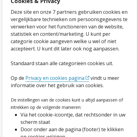
Cookies & Privacy
Over onze website
Deze site en onze 7 partners gebruiken cookies en
vergelijkbare technieken om persoonsgegevens te
Sitemap
verwerken voor het functioneren van de website,
statistiek en content/marketing. U kunt per
Privacybeleid en cookies
categorie cookie aangeven welke u wel of niet
Cookies wijzigen
accepteert. U kunt dit later ook nog aanpassen.
Toegankelijkheidsverklaring
Standaard staan alle categorieën cookies uit.
Ga naar de pagina
Op de
Privacy en cookies pagina
vindt u meer
informatie over het gebruik van cookies.
Vacatures
De instellingen van de cookies kunt u altijd aanpassen of
Proclaimer en copyright
intrekken op de volgende manieren:
Via het cookie-icoontje, dat rechtsonder in uw
Webarchief
scherm staat
Door onder aan de pagina (footer) te klikken
op cookies wijzigen.