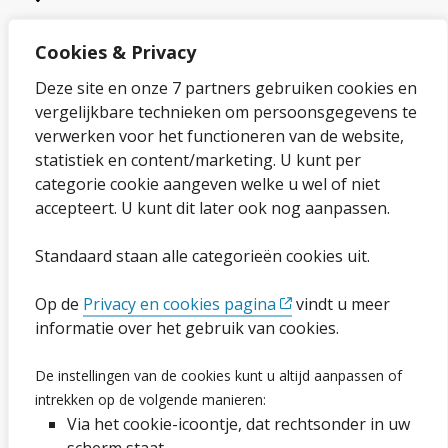
Cookies & Privacy
Over onze website
Deze site en onze 7 partners gebruiken cookies en
vergelijkbare technieken om persoonsgegevens te
Sitemap
verwerken voor het functioneren van de website,
statistiek en content/marketing. U kunt per
Privacybeleid en cookies
categorie cookie aangeven welke u wel of niet
Cookies wijzigen
accepteert. U kunt dit later ook nog aanpassen.
Toegankelijkheidsverklaring
Standaard staan alle categorieën cookies uit.
Ga naar de pagina
Op de
Privacy en cookies pagina
vindt u meer
informatie over het gebruik van cookies.
Vacatures
De instellingen van de cookies kunt u altijd aanpassen of
Proclaimer en copyright
intrekken op de volgende manieren:
Via het cookie-icoontje, dat rechtsonder in uw
Webarchief