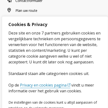
contactformulier
Contactformulier
plan uw route
Plan uw route
Cookies & Privacy
Over onze website
Deze site en onze 7 partners gebruiken cookies en
vergelijkbare technieken om persoonsgegevens te
Sitemap
verwerken voor het functioneren van de website,
statistiek en content/marketing. U kunt per
Privacybeleid en cookies
categorie cookie aangeven welke u wel of niet
Cookies wijzigen
accepteert. U kunt dit later ook nog aanpassen.
Toegankelijkheidsverklaring
Standaard staan alle categorieën cookies uit.
Ga naar de pagina
Op de
Privacy en cookies pagina
vindt u meer
informatie over het gebruik van cookies.
Vacatures
De instellingen van de cookies kunt u altijd aanpassen of