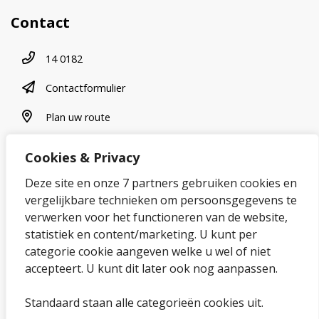
Contact
Telefoonnummer
14 0182
contactformulier
Contactformulier
plan uw route
Plan uw route
Cookies & Privacy
Over onze website
Deze site en onze 7 partners gebruiken cookies en
vergelijkbare technieken om persoonsgegevens te
Sitemap
verwerken voor het functioneren van de website,
statistiek en content/marketing. U kunt per
Privacybeleid en cookies
categorie cookie aangeven welke u wel of niet
Cookies wijzigen
accepteert. U kunt dit later ook nog aanpassen.
Toegankelijkheidsverklaring
Standaard staan alle categorieën cookies uit.