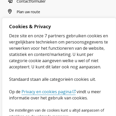
contactformulier
Contactformulier
plan uw route
Plan uw route
Cookies & Privacy
Over onze website
Deze site en onze 7 partners gebruiken cookies en
vergelijkbare technieken om persoonsgegevens te
Sitemap
verwerken voor het functioneren van de website,
statistiek en content/marketing. U kunt per
Privacybeleid en cookies
categorie cookie aangeven welke u wel of niet
Cookies wijzigen
accepteert. U kunt dit later ook nog aanpassen.
Toegankelijkheidsverklaring
Standaard staan alle categorieën cookies uit.
Op de
Privacy en cookies pagina
vindt u meer
Ga naar de pagina
informatie over het gebruik van cookies.
Vacatures
De instellingen van de cookies kunt u altijd aanpassen of