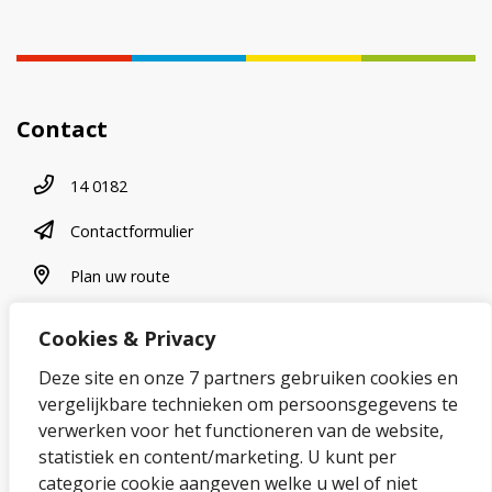
Contact
Telefoonnummer
14 0182
contactformulier
Contactformulier
plan uw route
Plan uw route
Cookies & Privacy
Over onze website
Deze site en onze 7 partners gebruiken cookies en
vergelijkbare technieken om persoonsgegevens te
Sitemap
verwerken voor het functioneren van de website,
statistiek en content/marketing. U kunt per
Privacybeleid en cookies
categorie cookie aangeven welke u wel of niet