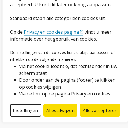
Cookies wijzigen
accepteert. U kunt dit later ook nog aanpassen.
Toegankelijkheidsverklaring
Standaard staan alle categorieën cookies uit.
Ga naar de pagina
Op de
Privacy en cookies pagina
vindt u meer
informatie over het gebruik van cookies.
Vacatures
De instellingen van de cookies kunt u altijd aanpassen of
Proclaimer en copyright
intrekken op de volgende manieren:
Via het cookie-icoontje, dat rechtsonder in uw
Webarchief
scherm staat
Door onder aan de pagina (footer) te klikken
op cookies wijzigen.
Volg ons op social media
Via de link op de pagina Privacy en cookies
Facebook
LinkedIn
Instagram
YouTube
Instellingen
Alles afwijzen
Alles accepteren