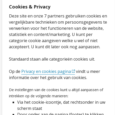
Cookies & Privacy
Over onze website
Deze site en onze 7 partners gebruiken cookies en
vergelijkbare technieken om persoonsgegevens te
Sitemap
verwerken voor het functioneren van de website,
statistiek en content/marketing. U kunt per
Privacybeleid en cookies
categorie cookie aangeven welke u wel of niet
Cookies wijzigen
accepteert. U kunt dit later ook nog aanpassen.
Toegankelijkheidsverklaring
Standaard staan alle categorieën cookies uit.
Ga naar de pagina
Op de
Privacy en cookies pagina
vindt u meer
informatie over het gebruik van cookies.
Vacatures
De instellingen van de cookies kunt u altijd aanpassen of
intrekken op de volgende manieren:
Proclaimer en copyright
Via het cookie-icoontje, dat rechtsonder in uw
Webarchief
scherm staat
Door onder aan de pagina (footer) te klikken