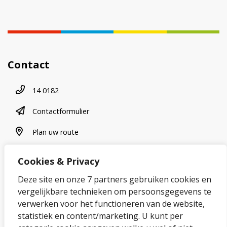
Contact
Telefoonnummer
14 0182
contactformulier
Contactformulier
plan uw route
Plan uw route
Cookies & Privacy
Over onze website
Deze site en onze 7 partners gebruiken cookies en
vergelijkbare technieken om persoonsgegevens te
Sitemap
verwerken voor het functioneren van de website,
statistiek en content/marketing. U kunt per
Privacybeleid en cookies