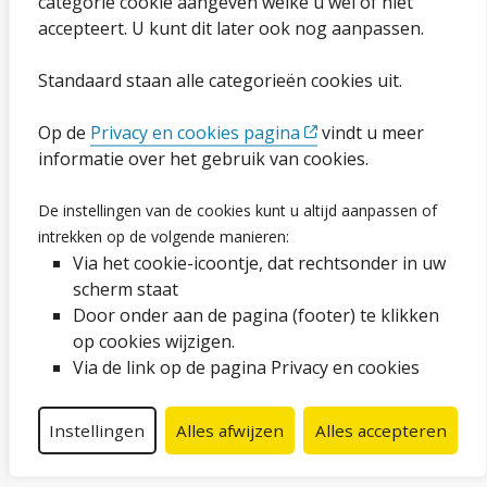
categorie cookie aangeven welke u wel of niet
Cookies wijzigen
accepteert. U kunt dit later ook nog aanpassen.
Toegankelijkheidsverklaring
Standaard staan alle categorieën cookies uit.
Ga naar de pagina
Op de
Privacy en cookies pagina
vindt u meer
informatie over het gebruik van cookies.
Vacatures
De instellingen van de cookies kunt u altijd aanpassen of
Proclaimer en copyright
intrekken op de volgende manieren:
Via het cookie-icoontje, dat rechtsonder in uw
Webarchief
scherm staat
Door onder aan de pagina (footer) te klikken
op cookies wijzigen.
Volg ons op social media
Via de link op de pagina Privacy en cookies
Facebook
LinkedIn
Instagram
YouTube
Instellingen
Alles afwijzen
Alles accepteren