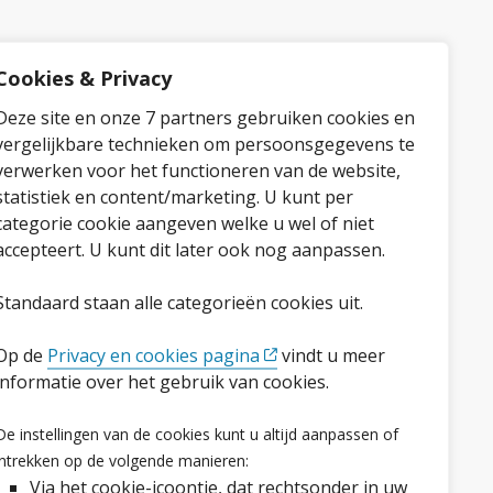
Cookies & Privacy
Deze site en onze 7 partners gebruiken cookies en
vergelijkbare technieken om persoonsgegevens te
verwerken voor het functioneren van de website,
statistiek en content/marketing. U kunt per
categorie cookie aangeven welke u wel of niet
accepteert. U kunt dit later ook nog aanpassen.
Standaard staan alle categorieën cookies uit.
Op de
Privacy en cookies pagina
vindt u meer
informatie over het gebruik van cookies.
Volg ons op social media
De instellingen van de cookies kunt u altijd aanpassen of
Facebook
LinkedIn
Instagram
YouTube
intrekken op de volgende manieren:
Via het cookie-icoontje, dat rechtsonder in uw