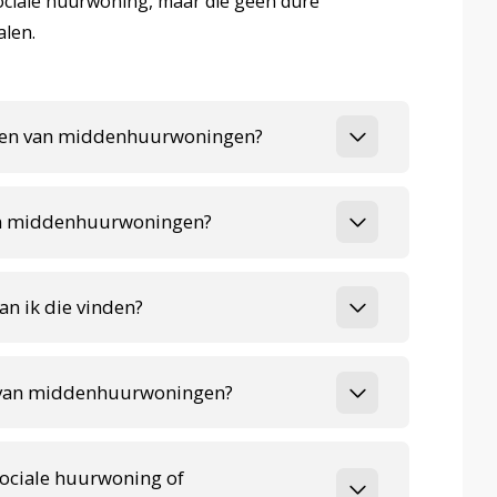
ciale huurwoning, maar die geen dure
len.
ouwen van middenhuurwoningen?
van middenhuurwoningen?
n ik die vinden?
en van middenhuurwoningen?
sociale huurwoning of