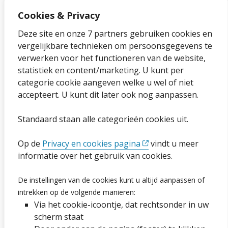
Cookies & Privacy
Over onze website
Deze site en onze 7 partners gebruiken cookies en
vergelijkbare technieken om persoonsgegevens te
Sitemap
verwerken voor het functioneren van de website,
statistiek en content/marketing. U kunt per
Privacybeleid en cookies
categorie cookie aangeven welke u wel of niet
Cookies wijzigen
accepteert. U kunt dit later ook nog aanpassen.
Toegankelijkheidsverklaring
Standaard staan alle categorieën cookies uit.
Ga naar de pagina
Op de
Privacy en cookies pagina
vindt u meer
informatie over het gebruik van cookies.
Vacatures
De instellingen van de cookies kunt u altijd aanpassen of
intrekken op de volgende manieren:
Proclaimer en copyright
Via het cookie-icoontje, dat rechtsonder in uw
Webarchief
scherm staat