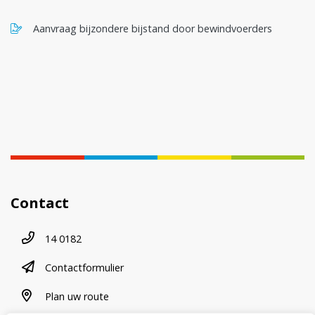
, opent in nieuw tabblad
Aanvraag bijzondere bijstand door bewindvoerders
Contact
Telefoonnummer
14 0182
contactformulier
Contactformulier
plan uw route
Plan uw route