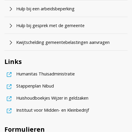
Hulp bij een arbeidsbeperking
Hulp bij gesprek met de gemeente
Kwijtschelding gemeentebelastingen aanvragen
Links
, opent in nieuw tabblad
Humanitas Thuisadministratie
, opent in nieuw tabblad
Stappenplan Nibud
, opent in nieuw tabbl
Huishoudboekjes Wijzer in geldzaken
, opent in nieuw tabb
Instituut voor Midden- en Kleinbedrijf
Formulieren