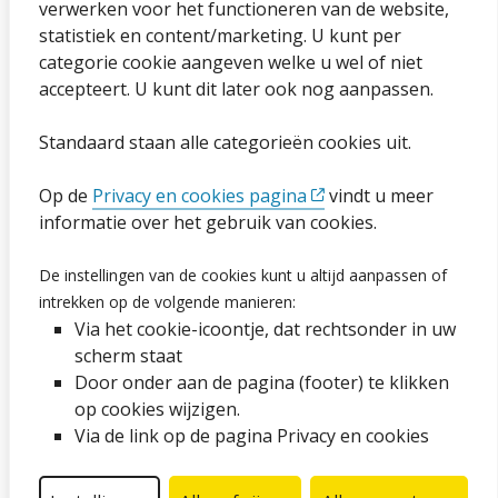
verwerken voor het functioneren van de website,
statistiek en content/marketing. U kunt per
Privacybeleid en cookies
categorie cookie aangeven welke u wel of niet
Cookies wijzigen
accepteert. U kunt dit later ook nog aanpassen.
Toegankelijkheidsverklaring
Standaard staan alle categorieën cookies uit.
Ga naar de pagina
Op de
Privacy en cookies pagina
vindt u meer
informatie over het gebruik van cookies.
Vacatures
De instellingen van de cookies kunt u altijd aanpassen of
intrekken op de volgende manieren:
Proclaimer en copyright
Via het cookie-icoontje, dat rechtsonder in uw
Webarchief
scherm staat
Door onder aan de pagina (footer) te klikken
op cookies wijzigen.
Volg ons op social media
Via de link op de pagina Privacy en cookies
Facebook
LinkedIn
Instagram
YouTube