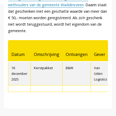
wethouders van de gemeente Waddinxveen
. Daarin staat
dat geschenken met een geschatte waarde van meer dan
€ 50,- moeten worden geregistreerd. Als zo’n geschenk
niet wordt teruggestuurd, wordt het eigendom van de
gemeente.
Datum
Omschrijving
Ontvangen
Gever
g
16
Kerstpakket
B&W
Van
>
december
Uden
2025
Logistics