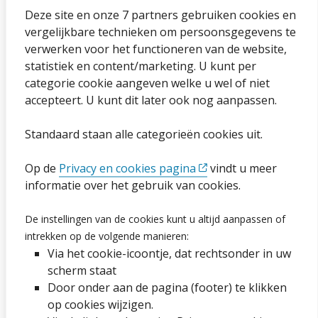
Over onze website
Deze site en onze 7 partners gebruiken cookies en
vergelijkbare technieken om persoonsgegevens te
Sitemap
verwerken voor het functioneren van de website,
statistiek en content/marketing. U kunt per
Privacybeleid en cookies
categorie cookie aangeven welke u wel of niet
Cookies wijzigen
accepteert. U kunt dit later ook nog aanpassen.
Toegankelijkheidsverklaring
Standaard staan alle categorieën cookies uit.
Ga naar de pagina
Op de
Privacy en cookies pagina
vindt u meer
informatie over het gebruik van cookies.
Vacatures
De instellingen van de cookies kunt u altijd aanpassen of
Proclaimer en copyright
intrekken op de volgende manieren:
Via het cookie-icoontje, dat rechtsonder in uw
Webarchief
scherm staat
Door onder aan de pagina (footer) te klikken
op cookies wijzigen.
Volg ons op social media