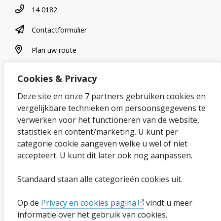
Telefoonnummer
14 0182
contactformulier
Contactformulier
plan uw route
Plan uw route
Cookies & Privacy
Over onze website
Deze site en onze 7 partners gebruiken cookies en
vergelijkbare technieken om persoonsgegevens te
Sitemap
verwerken voor het functioneren van de website,
statistiek en content/marketing. U kunt per
Privacybeleid en cookies
categorie cookie aangeven welke u wel of niet
Cookies wijzigen
accepteert. U kunt dit later ook nog aanpassen.
Toegankelijkheidsverklaring
Standaard staan alle categorieën cookies uit.
Ga naar de pagina
Op de
Privacy en cookies pagina
vindt u meer
informatie over het gebruik van cookies.