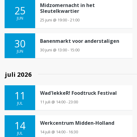
t
Midzomernacht in het
25
Sleutelkwartier
i
JUN
e
25 juni @ 19:00 - 21:00
30
Banenmarkt voor anderstaligen
30 juni @ 13:00 - 15:00
JUN
juli 2026
11
Wad'lekkeR! Foodtruck Festival
11 juli @ 14:00 - 23:00
JUL
14
Werkcentrum Midden-Holland
14 juli @ 14:00 - 16:30
JUL