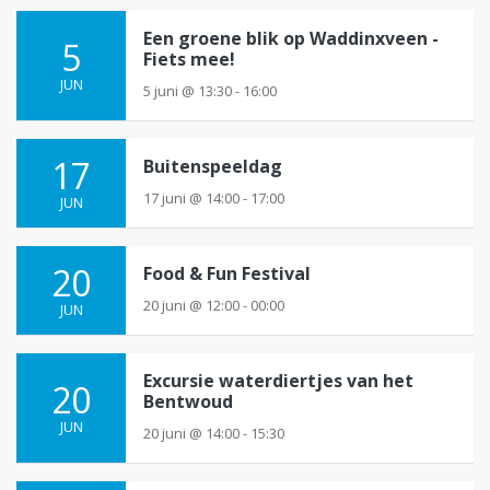
e
Een groene blik op Waddinxveen -
n
5
Fiets mee!
w
JUN
5 juni @ 13:30 - 16:00
e
e
r
17
Buitenspeeldag
g
17 juni @ 14:00 - 17:00
JUN
e
v
20
Food & Fun Festival
e
n
20 juni @ 12:00 - 00:00
JUN
n
a
Excursie waterdiertjes van het
v
20
Bentwoud
i
JUN
20 juni @ 14:00 - 15:30
g
a