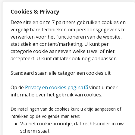
Cookies & Privacy
Over onze website
Deze site en onze 7 partners gebruiken cookies en
vergelijkbare technieken om persoonsgegevens te
Sitemap
verwerken voor het functioneren van de website,
statistiek en content/marketing. U kunt per
Privacybeleid en cookies
categorie cookie aangeven welke u wel of niet
Cookies wijzigen
accepteert. U kunt dit later ook nog aanpassen.
Toegankelijkheidsverklaring
Standaard staan alle categorieën cookies uit.
Ga naar de pagina
Op de
Privacy en cookies pagina
vindt u meer
informatie over het gebruik van cookies.
Vacatures
De instellingen van de cookies kunt u altijd aanpassen of
intrekken op de volgende manieren:
Proclaimer en copyright
Via het cookie-icoontje, dat rechtsonder in uw
Webarchief
scherm staat