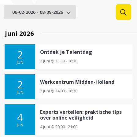
E
06-02-2026
 - 
08-09-2026
v
Zoeke
e
Selecteer
n
een
juni 2026
datum.
e
m
2
Ontdek je Talentdag
e
2 juni @ 13:30 - 16:30
n
JUN
t
e
2
Werkcentrum Midden-Holland
n
2 juni @ 14:00 - 16:30
JUN
Z
o
e
Experts vertellen: praktische tips
4
over online veiligheid
k
JUN
e
4 juni @ 20:00 - 21:00
n