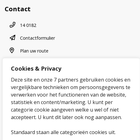
Contact
Telefoonnummer
14 0182
contactformulier
Contactformulier
plan uw route
Plan uw route
Cookies & Privacy
Over onze website
Deze site en onze 7 partners gebruiken cookies en
vergelijkbare technieken om persoonsgegevens te
Sitemap
verwerken voor het functioneren van de website,
statistiek en content/marketing. U kunt per
Privacybeleid en cookies
categorie cookie aangeven welke u wel of niet
Cookies wijzigen
accepteert. U kunt dit later ook nog aanpassen.
Toegankelijkheidsverklaring
Standaard staan alle categorieën cookies uit.