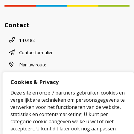
Contact
Telefoonnummer
14 0182
contactformulier
Contactformulier
plan uw route
Plan uw route
Cookies & Privacy
Over onze website
Deze site en onze 7 partners gebruiken cookies en
vergelijkbare technieken om persoonsgegevens te
Sitemap
verwerken voor het functioneren van de website,
statistiek en content/marketing. U kunt per
Privacybeleid en cookies
categorie cookie aangeven welke u wel of niet
Cookies wijzigen
accepteert. U kunt dit later ook nog aanpassen.