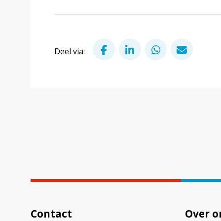
Deel via Facebook
Deel via LinkedIn
Deel via Wha
Deel v
Deel via:
Contact
Over o