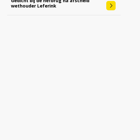
Gedicht bij de hefbrug na afscheid
wethouder Leferink