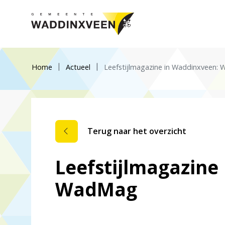
Home
Actueel
Leefstijlmagazine in Waddinxveen:
Terug naar het overzicht
Leefstijlmagazine
WadMag