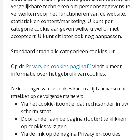
vergelijkbare technieken om persoonsgegevens te
Sitemap
verwerken voor het functioneren van de website,
statistiek en content/marketing. U kunt per
Privacybeleid en cookies
categorie cookie aangeven welke u wel of niet
Cookies wijzigen
accepteert. U kunt dit later ook nog aanpassen.
Toegankelijkheidsverklaring
Standaard staan alle categorieën cookies uit.
Ga naar de pagina
Op de
Privacy en cookies pagina
vindt u meer
informatie over het gebruik van cookies.
Vacatures
De instellingen van de cookies kunt u altijd aanpassen of
Proclaimer en copyright
intrekken op de volgende manieren:
Via het cookie-icoontje, dat rechtsonder in uw
Webarchief
scherm staat
Door onder aan de pagina (footer) te klikken
op cookies wijzigen.
Volg ons op social media
Via de link op de pagina Privacy en cookies