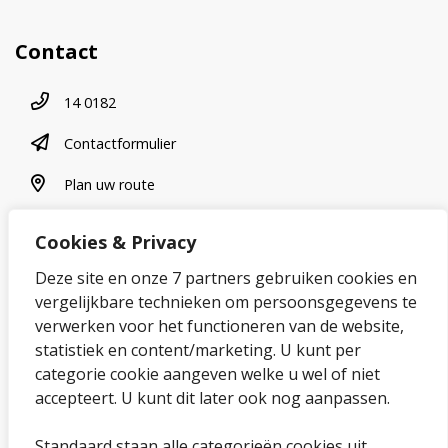
Contact
Telefoonnummer
14 0182
contactformulier
Contactformulier
plan uw route
Plan uw route
Cookies & Privacy
Over onze website
Deze site en onze 7 partners gebruiken cookies en
vergelijkbare technieken om persoonsgegevens te
Sitemap
verwerken voor het functioneren van de website,
statistiek en content/marketing. U kunt per
Privacybeleid en cookies
categorie cookie aangeven welke u wel of niet
Cookies wijzigen
accepteert. U kunt dit later ook nog aanpassen.
Toegankelijkheidsverklaring
Standaard staan alle categorieën cookies uit.