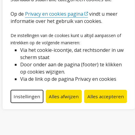
Ga naar de pagina
Op de
Privacy en cookies pagina
vindt u meer
informatie over het gebruik van cookies.
Vacatures
De instellingen van de cookies kunt u altijd aanpassen of
Proclaimer en copyright
intrekken op de volgende manieren:
Via het cookie-icoontje, dat rechtsonder in uw
Webarchief
scherm staat
Door onder aan de pagina (footer) te klikken
op cookies wijzigen.
Volg ons op social media
Via de link op de pagina Privacy en cookies
Facebook
LinkedIn
Instagram
YouTube
Instellingen
Alles afwijzen
Alles accepteren