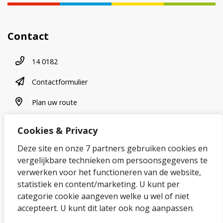
Contact
Telefoonnummer
14 0182
contactformulier
Contactformulier
plan uw route
Plan uw route
Cookies & Privacy
Over onze website
Deze site en onze 7 partners gebruiken cookies en
vergelijkbare technieken om persoonsgegevens te
Sitemap
verwerken voor het functioneren van de website,
statistiek en content/marketing. U kunt per
Privacybeleid en cookies
categorie cookie aangeven welke u wel of niet
Cookies wijzigen
accepteert. U kunt dit later ook nog aanpassen.