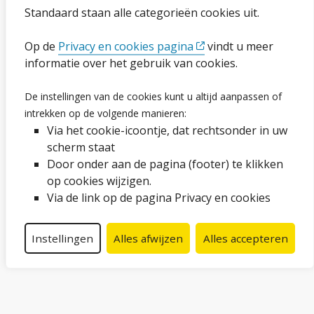
Toegankelijkheidsverklaring
Standaard staan alle categorieën cookies uit.
Op de
Privacy en cookies pagina
vindt u meer
Ga naar de pagina
informatie over het gebruik van cookies.
Vacatures
De instellingen van de cookies kunt u altijd aanpassen of
intrekken op de volgende manieren:
Proclaimer en copyright
Via het cookie-icoontje, dat rechtsonder in uw
Webarchief
scherm staat
Door onder aan de pagina (footer) te klikken
op cookies wijzigen.
Volg ons op social media
Via de link op de pagina Privacy en cookies
Facebook
LinkedIn
Instagram
YouTube
Instellingen
Alles afwijzen
Alles accepteren