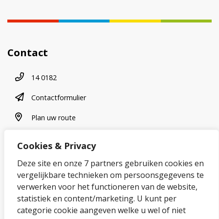
Contact
Telefoonnummer
14 0182
contactformulier
Contactformulier
plan uw route
Plan uw route
Cookies & Privacy
Over onze website
Deze site en onze 7 partners gebruiken cookies en
vergelijkbare technieken om persoonsgegevens te
Sitemap
verwerken voor het functioneren van de website,
statistiek en content/marketing. U kunt per
Privacybeleid en cookies
categorie cookie aangeven welke u wel of niet
Cookies wijzigen