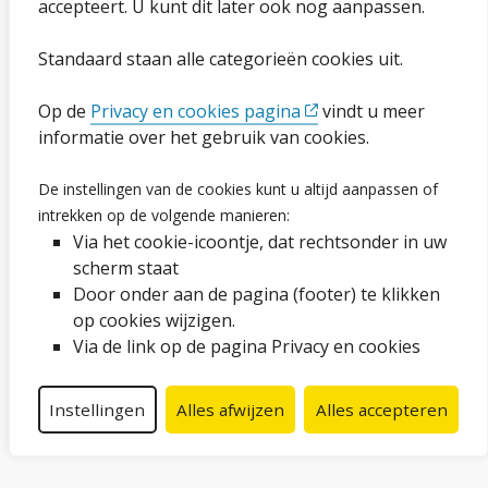
accepteert. U kunt dit later ook nog aanpassen.
Toegankelijkheidsverklaring
Standaard staan alle categorieën cookies uit.
Ga naar de pagina
Op de
Privacy en cookies pagina
vindt u meer
informatie over het gebruik van cookies.
Vacatures
De instellingen van de cookies kunt u altijd aanpassen of
Proclaimer en copyright
intrekken op de volgende manieren:
Via het cookie-icoontje, dat rechtsonder in uw
Webarchief
scherm staat
Door onder aan de pagina (footer) te klikken
op cookies wijzigen.
Volg ons op social media
Via de link op de pagina Privacy en cookies
Facebook
LinkedIn
Instagram
YouTube
Instellingen
Alles afwijzen
Alles accepteren