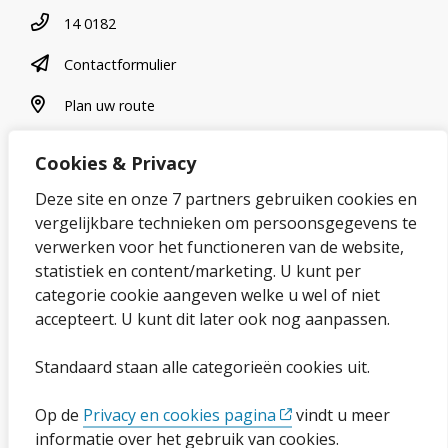
Telefoonnummer
14 0182
contactformulier
Contactformulier
plan uw route
Plan uw route
Cookies & Privacy
Over onze website
Deze site en onze 7 partners gebruiken cookies en
vergelijkbare technieken om persoonsgegevens te
Sitemap
verwerken voor het functioneren van de website,
statistiek en content/marketing. U kunt per
Privacybeleid en cookies
categorie cookie aangeven welke u wel of niet
Cookies wijzigen
accepteert. U kunt dit later ook nog aanpassen.
Toegankelijkheidsverklaring
Standaard staan alle categorieën cookies uit.
Ga naar de pagina
Op de
Privacy en cookies pagina
vindt u meer
informatie over het gebruik van cookies.