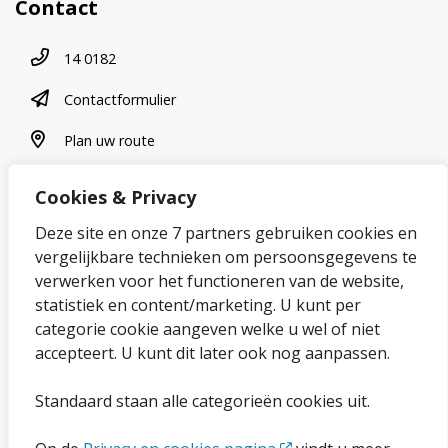
Contact
Telefoonnummer
14 0182
contactformulier
Contactformulier
plan uw route
Plan uw route
Cookies & Privacy
Over onze website
Deze site en onze 7 partners gebruiken cookies en
vergelijkbare technieken om persoonsgegevens te
Sitemap
verwerken voor het functioneren van de website,
statistiek en content/marketing. U kunt per
Privacybeleid en cookies
categorie cookie aangeven welke u wel of niet
Cookies wijzigen
accepteert. U kunt dit later ook nog aanpassen.
Toegankelijkheidsverklaring
Standaard staan alle categorieën cookies uit.