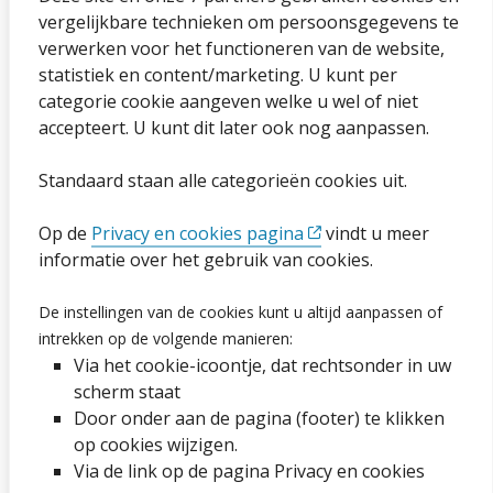
vergelijkbare technieken om persoonsgegevens te
Sitemap
verwerken voor het functioneren van de website,
statistiek en content/marketing. U kunt per
Privacybeleid en cookies
categorie cookie aangeven welke u wel of niet
Cookies wijzigen
accepteert. U kunt dit later ook nog aanpassen.
Toegankelijkheidsverklaring
Standaard staan alle categorieën cookies uit.
Ga naar de pagina
Op de
Privacy en cookies pagina
vindt u meer
informatie over het gebruik van cookies.
Vacatures
De instellingen van de cookies kunt u altijd aanpassen of
Proclaimer en copyright
intrekken op de volgende manieren:
Via het cookie-icoontje, dat rechtsonder in uw
Webarchief
scherm staat
Door onder aan de pagina (footer) te klikken
op cookies wijzigen.
Volg ons op social media
Via de link op de pagina Privacy en cookies