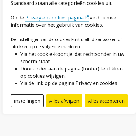
Standaard staan alle categorieën cookies uit.
Ga naar de pagina
Op de
Privacy en cookies pagina
vindt u meer
informatie over het gebruik van cookies.
Vacatures
De instellingen van de cookies kunt u altijd aanpassen of
intrekken op de volgende manieren:
Proclaimer en copyright
Via het cookie-icoontje, dat rechtsonder in uw
Webarchief
scherm staat
Door onder aan de pagina (footer) te klikken
op cookies wijzigen.
Volg ons op social media
Via de link op de pagina Privacy en cookies
Facebook
LinkedIn
Instagram
YouTube
Instellingen
Alles afwijzen
Alles accepteren