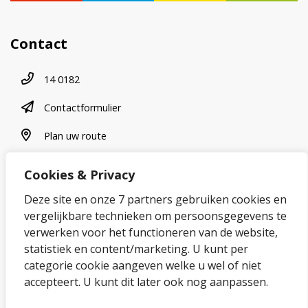
Contact
Telefoonnummer
14 0182
contactformulier
Contactformulier
plan uw route
Plan uw route
Cookies & Privacy
Over onze website
Deze site en onze 7 partners gebruiken cookies en
vergelijkbare technieken om persoonsgegevens te
Sitemap
verwerken voor het functioneren van de website,
statistiek en content/marketing. U kunt per
Privacybeleid en cookies
categorie cookie aangeven welke u wel of niet
Cookies wijzigen
accepteert. U kunt dit later ook nog aanpassen.
Toegankelijkheidsverklaring