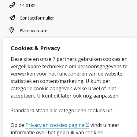
Telefoonnummer
14 0182
contactformulier
Contactformulier
plan uw route
Plan uw route
Cookies & Privacy
Over onze website
Deze site en onze 7 partners gebruiken cookies en
vergelijkbare technieken om persoonsgegevens te
Sitemap
verwerken voor het functioneren van de website,
statistiek en content/marketing. U kunt per
Privacybeleid en cookies
categorie cookie aangeven welke u wel of niet
Cookies wijzigen
accepteert. U kunt dit later ook nog aanpassen.
Toegankelijkheidsverklaring
Standaard staan alle categorieën cookies uit.
Ga naar de pagina
Op de
Privacy en cookies pagina
vindt u meer
informatie over het gebruik van cookies.