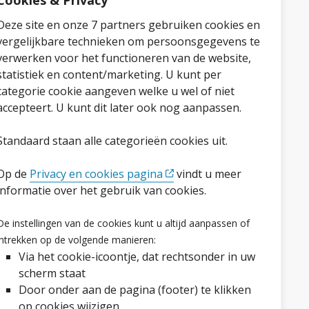
Cookies & Privacy
Deze site en onze 7 partners gebruiken cookies en
vergelijkbare technieken om persoonsgegevens te
verwerken voor het functioneren van de website,
statistiek en content/marketing. U kunt per
categorie cookie aangeven welke u wel of niet
accepteert. U kunt dit later ook nog aanpassen.
Standaard staan alle categorieën cookies uit.
Op de
Privacy en cookies pagina
vindt u meer
informatie over het gebruik van cookies.
Volg ons op social media
De instellingen van de cookies kunt u altijd aanpassen of
Facebook
LinkedIn
Instagram
YouTube
intrekken op de volgende manieren:
Via het cookie-icoontje, dat rechtsonder in uw
scherm staat
Door onder aan de pagina (footer) te klikken
op cookies wijzigen.