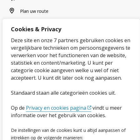
plan uw route
Plan uw route
Cookies & Privacy
Over onze website
Deze site en onze 7 partners gebruiken cookies en
vergelijkbare technieken om persoonsgegevens te
Sitemap
verwerken voor het functioneren van de website,
statistiek en content/marketing. U kunt per
Privacybeleid en cookies
categorie cookie aangeven welke u wel of niet
Cookies wijzigen
accepteert. U kunt dit later ook nog aanpassen.
Toegankelijkheidsverklaring
Standaard staan alle categorieën cookies uit.
Ga naar de pagina
Op de
Privacy en cookies pagina
vindt u meer
informatie over het gebruik van cookies.
Vacatures
De instellingen van de cookies kunt u altijd aanpassen of
Proclaimer en copyright
intrekken op de volgende manieren: