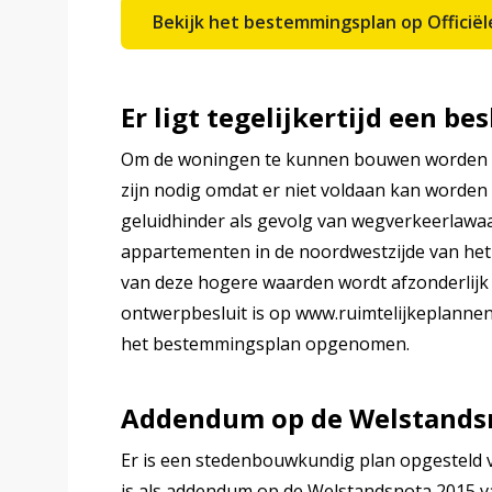
Bekijk het bestemmingsplan op Offici
Er ligt tegelijkertijd een b
Om de woningen te kunnen bouwen worden 
zijn nodig omdat er niet voldaan kan worde
geluidhinder als gevolg van wegverkeerlawa
appartementen in de noordwestzijde van het 
van deze hogere waarden wordt afzonderlijk e
ontwerpbesluit is op www.ruimtelijkeplannen.nl 
het bestemmingsplan opgenomen.
Addendum op de Welstands
Er is een stedenbouwkundig plan opgesteld 
is als addendum op de Welstandsnota 2015 vas