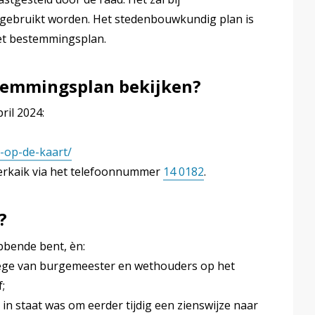
gebruikt worden. Het stedenbouwkundig plan is
het bestemmingsplan.
stemmingsplan bekijken?
ril 2024:
s-op-de-kaart/
Verkaik via het telefoonnummer
14 0182
.
?
bbende bent, èn:
college van burgemeester en wethouders op het
;
t in staat was om eerder tijdig een zienswijze naar