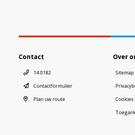
Contact
Over o
Telefoonnummer
14 0182
Sitemap
contactformulier
Contactformulier
Privacyb
plan uw route
Plan uw route
Cookies 
Toeganke