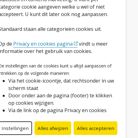
categorie cookie aangeven welke u wel of niet
accepteert. U kunt dit later ook nog aanpassen.
Standaard staan alle categorieën cookies uit.
Op de
Privacy en cookies pagina
vindt u meer
informatie over het gebruik van cookies.
Volg ons op social media
De instellingen van de cookies kunt u altijd aanpassen of
Facebook
LinkedIn
Instagram
YouTube
intrekken op de volgende manieren:
Via het cookie-icoontje, dat rechtsonder in uw
scherm staat
Door onder aan de pagina (footer) te klikken
op cookies wijzigen.
Via de link op de pagina Privacy en cookies
Instellingen
Alles afwijzen
Alles accepteren