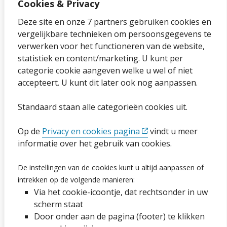
Cookies & Privacy
Over onze website
Deze site en onze 7 partners gebruiken cookies en
vergelijkbare technieken om persoonsgegevens te
Sitemap
verwerken voor het functioneren van de website,
statistiek en content/marketing. U kunt per
Privacybeleid en cookies
categorie cookie aangeven welke u wel of niet
Cookies wijzigen
accepteert. U kunt dit later ook nog aanpassen.
Toegankelijkheidsverklaring
Standaard staan alle categorieën cookies uit.
Ga naar de pagina
Op de
Privacy en cookies pagina
vindt u meer
informatie over het gebruik van cookies.
Vacatures
De instellingen van de cookies kunt u altijd aanpassen of
intrekken op de volgende manieren:
Proclaimer en copyright
Via het cookie-icoontje, dat rechtsonder in uw
Webarchief
scherm staat
Door onder aan de pagina (footer) te klikken