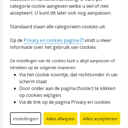
categorie cookie aangeven welke u wel of niet
Cookies wijzigen
accepteert. U kunt dit later ook nog aanpassen.
Toegankelijkheidsverklaring
Standaard staan alle categorieën cookies uit.
Ga naar de pagina
Op de
Privacy en cookies pagina
vindt u meer
informatie over het gebruik van cookies.
Vacatures
De instellingen van de cookies kunt u altijd aanpassen of
Proclaimer en copyright
intrekken op de volgende manieren:
Via het cookie-icoontje, dat rechtsonder in uw
Webarchief
scherm staat
Door onder aan de pagina (footer) te klikken
op cookies wijzigen.
Volg ons op social media
Via de link op de pagina Privacy en cookies
Facebook
LinkedIn
Instagram
YouTube
Instellingen
Alles afwijzen
Alles accepteren