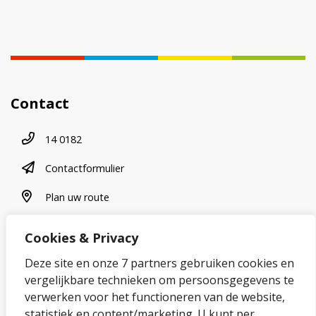
Contact
Telefoonnummer
14 0182
contactformulier
Contactformulier
plan uw route
Plan uw route
Cookies & Privacy
Over onze website
Deze site en onze 7 partners gebruiken cookies en
vergelijkbare technieken om persoonsgegevens te
Sitemap
verwerken voor het functioneren van de website,
statistiek en content/marketing. U kunt per
Privacybeleid en cookies