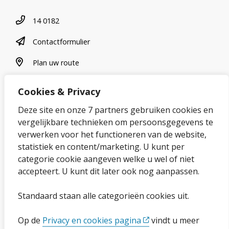
Telefoonnummer
14 0182
contactformulier
Contactformulier
plan uw route
Plan uw route
Cookies & Privacy
Over onze website
Deze site en onze 7 partners gebruiken cookies en
vergelijkbare technieken om persoonsgegevens te
Sitemap
verwerken voor het functioneren van de website,
statistiek en content/marketing. U kunt per
Privacybeleid en cookies
categorie cookie aangeven welke u wel of niet
Cookies wijzigen
accepteert. U kunt dit later ook nog aanpassen.
Toegankelijkheidsverklaring
Standaard staan alle categorieën cookies uit.
Ga naar de pagina
Op de
Privacy en cookies pagina
vindt u meer