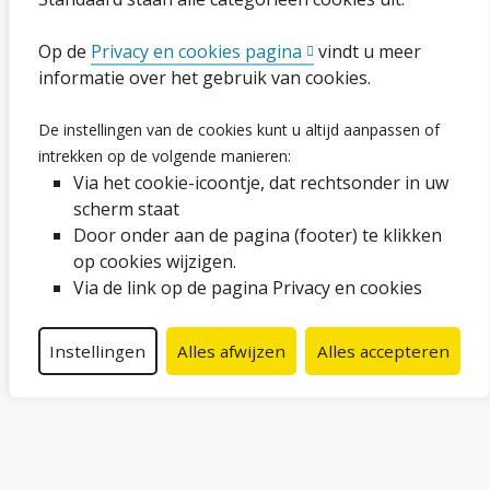
Op de
Privacy en cookies pagina
vindt u meer
Ga naar de pagina
informatie over het gebruik van cookies.
Vacatures
De instellingen van de cookies kunt u altijd aanpassen of
intrekken op de volgende manieren:
Proclaimer en copyright
Via het cookie-icoontje, dat rechtsonder in uw
Webarchief
scherm staat
Door onder aan de pagina (footer) te klikken
op cookies wijzigen.
Volg ons op social media
Via de link op de pagina Privacy en cookies
Facebook
LinkedIn
Instagram
YouTube
Instellingen
Alles afwijzen
Alles accepteren