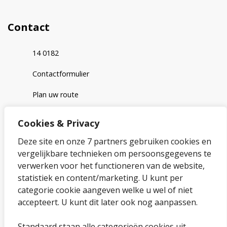
Contact
Telefoonnummer
14 0182
contactformulier
Contactformulier
plan uw route
Plan uw route
Cookies & Privacy
Over onze website
Deze site en onze 7 partners gebruiken cookies en
vergelijkbare technieken om persoonsgegevens te
Sitemap
verwerken voor het functioneren van de website,
statistiek en content/marketing. U kunt per
Privacybeleid en cookies
categorie cookie aangeven welke u wel of niet
Cookies wijzigen
accepteert. U kunt dit later ook nog aanpassen.
Toegankelijkheidsverklaring
Standaard staan alle categorieën cookies uit.