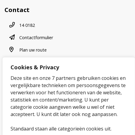
Contact
Telefoonnummer
14 0182
contactformulier
Contactformulier
plan uw route
Plan uw route
Cookies & Privacy
Over onze website
Deze site en onze 7 partners gebruiken cookies en
vergelijkbare technieken om persoonsgegevens te
Sitemap
verwerken voor het functioneren van de website,
statistiek en content/marketing. U kunt per
Privacybeleid en cookies
categorie cookie aangeven welke u wel of niet
Cookies wijzigen
accepteert. U kunt dit later ook nog aanpassen.
Toegankelijkheidsverklaring
Standaard staan alle categorieën cookies uit.