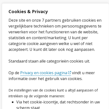
Cookies & Privacy
Over onze website
Deze site en onze 7 partners gebruiken cookies en
vergelijkbare technieken om persoonsgegevens te
Sitemap
verwerken voor het functioneren van de website,
statistiek en content/marketing. U kunt per
Privacybeleid en cookies
categorie cookie aangeven welke u wel of niet
Cookies wijzigen
accepteert. U kunt dit later ook nog aanpassen.
Toegankelijkheidsverklaring
Standaard staan alle categorieën cookies uit.
Ga naar de pagina
Op de
Privacy en cookies pagina
vindt u meer
informatie over het gebruik van cookies.
Vacatures
De instellingen van de cookies kunt u altijd aanpassen of
Proclaimer en copyright
intrekken op de volgende manieren:
Via het cookie-icoontje, dat rechtsonder in uw
Webarchief
scherm staat