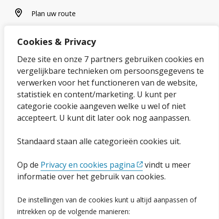
plan uw route
Plan uw route
Cookies & Privacy
Over onze website
Deze site en onze 7 partners gebruiken cookies en
vergelijkbare technieken om persoonsgegevens te
Sitemap
verwerken voor het functioneren van de website,
statistiek en content/marketing. U kunt per
Privacybeleid en cookies
categorie cookie aangeven welke u wel of niet
Cookies wijzigen
accepteert. U kunt dit later ook nog aanpassen.
Toegankelijkheidsverklaring
Standaard staan alle categorieën cookies uit.
Ga naar de pagina
Op de
Privacy en cookies pagina
vindt u meer
informatie over het gebruik van cookies.
Vacatures
De instellingen van de cookies kunt u altijd aanpassen of
Proclaimer en copyright
intrekken op de volgende manieren: