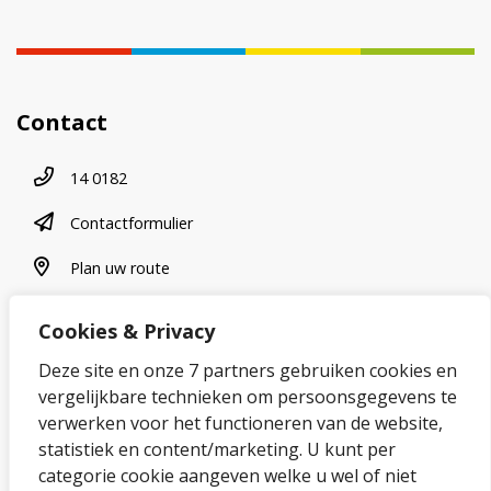
Contact
Telefoonnummer
14 0182
contactformulier
Contactformulier
plan uw route
Plan uw route
Cookies & Privacy
Over onze website
Deze site en onze 7 partners gebruiken cookies en
vergelijkbare technieken om persoonsgegevens te
Sitemap
verwerken voor het functioneren van de website,
statistiek en content/marketing. U kunt per
Privacybeleid en cookies
categorie cookie aangeven welke u wel of niet