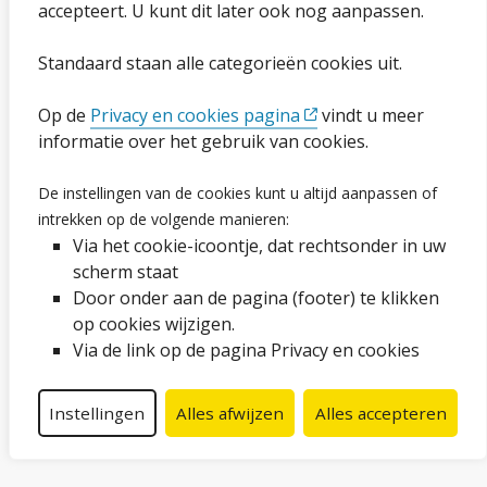
Cookies wijzigen
accepteert. U kunt dit later ook nog aanpassen.
Toegankelijkheidsverklaring
Standaard staan alle categorieën cookies uit.
Ga naar de pagina
Op de
Privacy en cookies pagina
vindt u meer
informatie over het gebruik van cookies.
Vacatures
De instellingen van de cookies kunt u altijd aanpassen of
Proclaimer en copyright
intrekken op de volgende manieren:
Via het cookie-icoontje, dat rechtsonder in uw
Webarchief
scherm staat
Door onder aan de pagina (footer) te klikken
op cookies wijzigen.
Volg ons op social media
Via de link op de pagina Privacy en cookies
Facebook
LinkedIn
Instagram
YouTube
Instellingen
Alles afwijzen
Alles accepteren