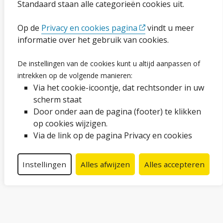
Standaard staan alle categorieën cookies uit.
Ga naar de pagina
Op de
Privacy en cookies pagina
vindt u meer
informatie over het gebruik van cookies.
Vacatures
De instellingen van de cookies kunt u altijd aanpassen of
Proclaimer en copyright
intrekken op de volgende manieren:
Via het cookie-icoontje, dat rechtsonder in uw
Webarchief
scherm staat
Door onder aan de pagina (footer) te klikken
op cookies wijzigen.
Volg ons op social media
Via de link op de pagina Privacy en cookies
Facebook
LinkedIn
Instagram
YouTube
Instellingen
Alles afwijzen
Alles accepteren