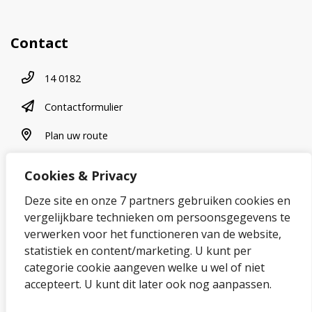
Contact
Telefoonnummer
14 0182
contactformulier
Contactformulier
plan uw route
Plan uw route
Cookies & Privacy
Over onze website
Deze site en onze 7 partners gebruiken cookies en
vergelijkbare technieken om persoonsgegevens te
Sitemap
verwerken voor het functioneren van de website,
statistiek en content/marketing. U kunt per
Privacybeleid en cookies
categorie cookie aangeven welke u wel of niet
Cookies wijzigen
accepteert. U kunt dit later ook nog aanpassen.
Toegankelijkheidsverklaring