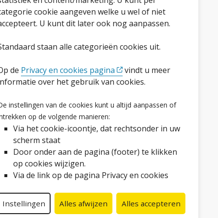
statistiek en content/marketing. U kunt per
categorie cookie aangeven welke u wel of niet
accepteert. U kunt dit later ook nog aanpassen.
Standaard staan alle categorieën cookies uit.
Op de
Privacy en cookies pagina
vindt u meer
informatie over het gebruik van cookies.
Volg ons op social media
De instellingen van de cookies kunt u altijd aanpassen of
Facebook
LinkedIn
Instagram
YouTube
intrekken op de volgende manieren:
Via het cookie-icoontje, dat rechtsonder in uw
scherm staat
Door onder aan de pagina (footer) te klikken
op cookies wijzigen.
Via de link op de pagina Privacy en cookies
Instellingen
Alles afwijzen
Alles accepteren