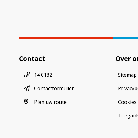
Contact
Over o
Telefoonnummer
14 0182
Sitemap
contactformulier
Contactformulier
Privacyb
plan uw route
Plan uw route
Cookies 
Toeganke